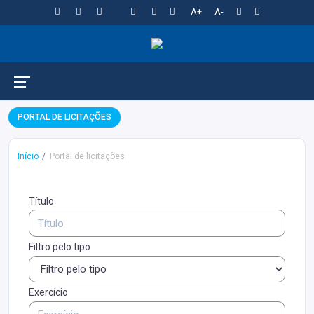
A+
A-
PORTAL DE LICITAÇÕES
Início
Portal de licitações
Título
Filtro pelo tipo
Exercício