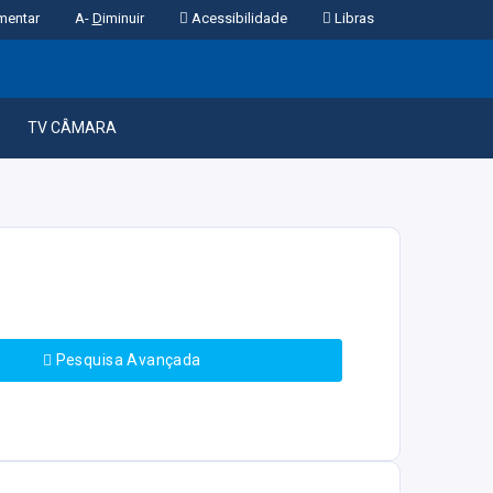
mentar
A-
D
iminuir
Acessibilidade
Libras
TV CÂMARA
Pesquisa Avançada