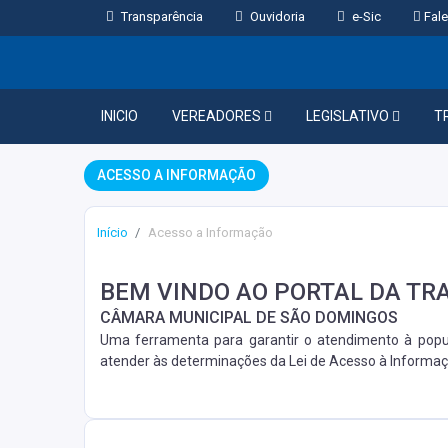
Transparência
Ouvidoria
e-Sic
Fale
INICIO
VEREADORES
LEGISLATIVO
T
ACESSO A INFORMAÇÃO
Início
Acesso a Informação
BEM VINDO AO PORTAL DA TR
CÂMARA MUNICIPAL DE SÃO DOMINGOS
Uma ferramenta para garantir o atendimento à popu
atender às determinações da Lei de Acesso à Informaç