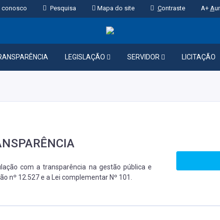
 conosco
Pesquisa
Mapa do site
C
ontraste
A+
A
u
RANSPARÊNCIA
LEGISLAÇÃO
SERVIDOR
LICITAÇÃO
ANSPARÊNCIA
lação com a transparência na gestão pública e
ão nº 12.527 e a Lei complementar Nº 101.