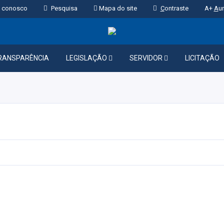
 conosco
Pesquisa
Mapa do site
C
ontraste
A+
A
u
RANSPARÊNCIA
LEGISLAÇÃO
SERVIDOR
LICITAÇÃO