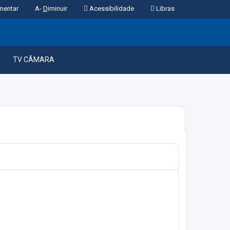
mentar
A-
D
iminuir
Acessibilidade
Libras
TV CÂMARA