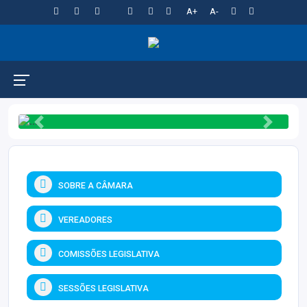
A+
A-
Previous
Next
SOBRE A CÂMARA
VEREADORES
COMISSÕES LEGISLATIVA
SESSÕES LEGISLATIVA