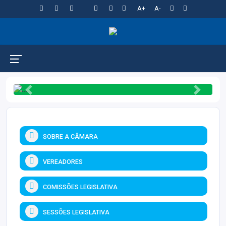
A+
A-
Previous
Next
SOBRE A CÂMARA
VEREADORES
COMISSÕES LEGISLATIVA
SESSÕES LEGISLATIVA